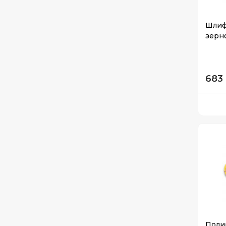
Шлиф
зерно
683 
Полир