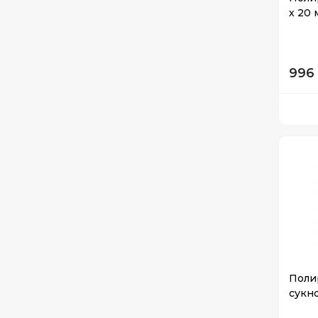
х 20 
996 
Поли
сукно