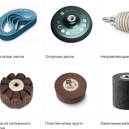
рчатые ленты
Опорные диски
Направляющие
и из нетканного
Пластинчатые круги
Ламельные вал
тна