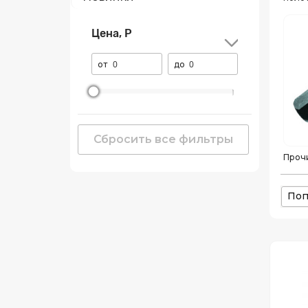
Цена, Р
от
до
Сбросить все фильтры
Проч
Поп